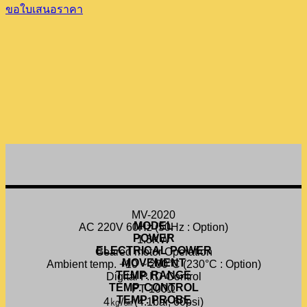
ขอใบเสนอราคา
MV-2020
MODEL
AC 220V 60Hz (50Hz : Option)
POWER
1.3KW
ELECTRICAL POWER
Geared motor Operation
MOVEMENT
Ambient temp. +10 ~ 200°C (230°C : Option)
TEMP. RANGE
Digital P.I.D Control
TEMP. CONTROL
PT 100Ω
TEMP. PROBE
4㎏/㎠(4.1bar, 60psi)