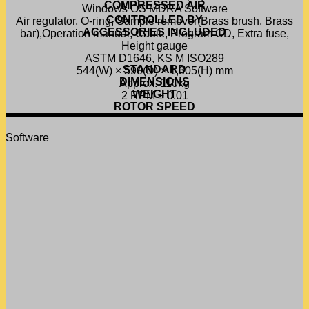
COMPRESSED AIR
Windows OS MDRA Software
CONTROLLED BY
Air regulator, O-ring, Sample remover(Brass brush, Brass
ACCESSORIES INCLUDED
bar),Operation manual, Cable, Program CD, Extra fuse,
Height gauge
ASTM D1646, KS M ISO289
STANDARD
544(W) × 590(D) × 1,305(H) mm
DIMENSIONS
Approx. 110kg
WEIGHT
2 RPM ± 0.01
ROTOR SPEED
Software