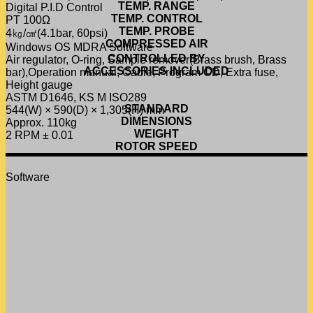
TEMP. RANGE
Digital P.I.D Control
TEMP. CONTROL
PT 100Ω
TEMP. PROBE
4㎏/㎠(4.1bar, 60psi)
COMPRESSED AIR
Windows OS MDRA Software
CONTROLLED BY
Air regulator, O-ring, Sample remover(Brass brush, Brass
ACCESSORIES INCLUDED
bar),Operation manual, Cable, Program CD, Extra fuse,
Height gauge
ASTM D1646, KS M ISO289
STANDARD
544(W) × 590(D) × 1,305(H) mm
DIMENSIONS
Approx. 110kg
WEIGHT
2 RPM ± 0.01
ROTOR SPEED
Software