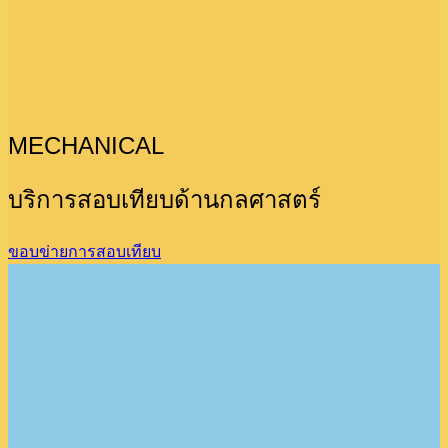
MECHANICAL
บริการสอบเทียบด้านกลศาสตร์
ขอบข่ายการสอบเทียบ