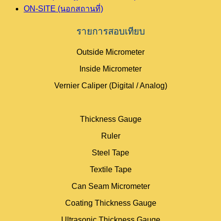
ON-SITE (นอกสถานที่)
รายการสอบเทียบ
Outside Micrometer
Inside Micrometer
Vernier Caliper (Digital / Analog)
Thickness Gauge
Ruler
Steel Tape
Textile Tape
Can Seam Micrometer
Coating Thickness Gauge
Ultrasonic Thickness Gauge