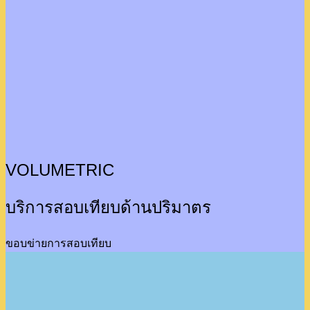
VOLUMETRIC
บริการสอบเทียบด้านปริมาตร
ขอบข่ายการสอบเทียบ