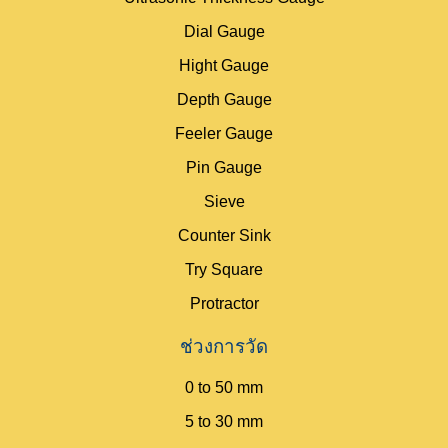
Dial Gauge
Hight Gauge
Depth Gauge
Feeler Gauge
Pin Gauge
Sieve
Counter Sink
Try Square
Protractor
ช่วงการวัด
0 to 50 mm
5 to 30 mm