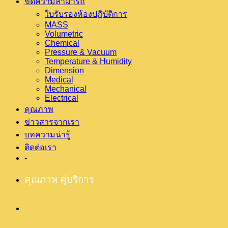
ขีดความสามารถ
ใบรับรองห้องปฏิบัติการ
MASS
Volumetric
Chemical
Pressure & Vacuum
Temperature & Humidity
Dimension
Medical
Mechanical
Electrical
คุณภาพ
ข่าวสารจากเรา
บทความน่ารู้
ติดต่อเรา
-
คุณภาพ คู่บริการ