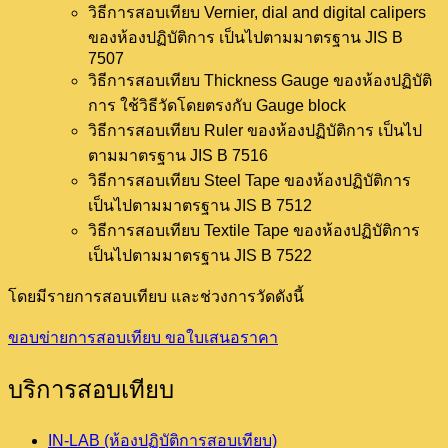
วิธีการสอบเทียบ Vernier, dial and digital calipers
ของห้องปฏิบัติการ เป็นไปตามมาตรฐาน JIS B
7507
วิธีการสอบเทียบ Thickness Gauge ของห้องปฏิบัติ
การ ใช้วิธีวัดโดยตรงกับ Gauge block
วิธีการสอบเทียบ Ruler ของห้องปฏิบัติการ เป็นไป
ตามมาตรฐาน JIS B 7516
วิธีการสอบเทียบ Steel Tape ของห้องปฏิบัติการ
เป็นไปตามมาตรฐาน JIS B 7512
วิธีการสอบเทียบ Textile Tape ของห้องปฏิบัติการ
เป็นไปตามมาตรฐาน JIS B 7522
โดยมีรายการสอบเทียบ และช่วงการวัดดังนี้
ขอบข่ายการสอบเทียบ
ขอใบเสนอราคา
บริการสอบเทียบ
IN-LAB (ห้องปฏิบัติการสอบเทียบ)