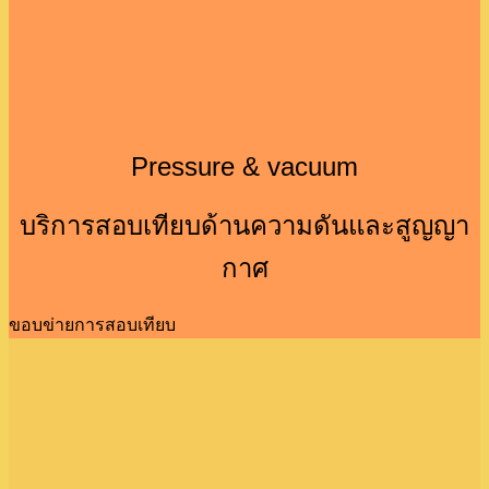
Pressure & vacuum
บริการสอบเทียบด้านความดันและสูญญา
กาศ
ขอบข่ายการสอบเทียบ