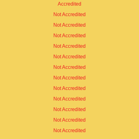
Accredited
Not Accredited
Not Accredited
Not Accredited
Not Accredited
Not Accredited
Not Accredited
Not Accredited
Not Accredited
Not Accredited
Not Accredited
Not Accredited
Not Accredited