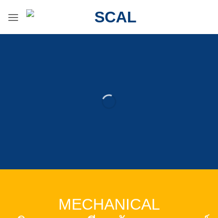
ข้าม
ไป
ยัง
เนื้อหา
MASS
บริการสอบเทียบด้านมวล
และเครื่องชั่ง
MECHANICAL