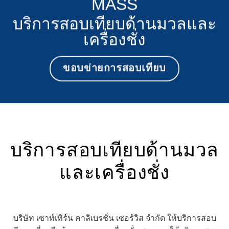
MASS
บริการสอบเทียบด้านมวลและ
เครื่องชั่ง
ขอบข่ายการสอบเทียบ
บริการสอบเทียบด้านมวล
และเครื่องชั่ง
บริษัท เซาท์เทิร์น คาลิเบรชั่น เซอร์วิส จำกัด ให้บริการสอบ